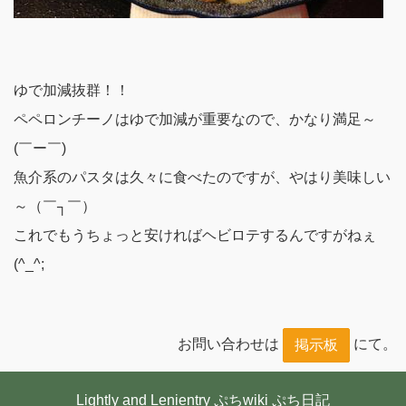
ゆで加減抜群！！
ペペロンチーノはゆで加減が重要なので、かなり満足～
(￣ー￣)
魚介系のパスタは久々に食べたのですが、やはり美味しい
～（￣┐￣）
これでもうちょっと安ければヘビロテするんですがねぇ
(^_^;
お問い合わせは
にて。
掲示板
Lightly and Lenientry
ぷちwiki
ぷち日記