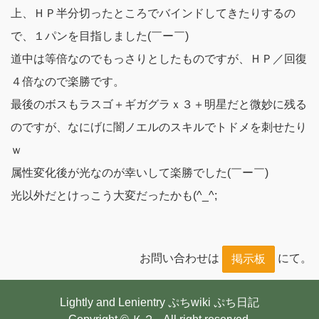
上、ＨＰ半分切ったところでバインドしてきたりするの
で、１パンを目指しました(￣ー￣)
道中は等倍なのでもっさりとしたものですが、ＨＰ／回復
４倍なので楽勝です。
最後のボスもラスゴ＋ギガグラｘ３＋明星だと微妙に残る
のですが、なにげに闇ノエルのスキルでトドメを刺せたり
ｗ
属性変化後が光なのが幸いして楽勝でした(￣ー￣)
光以外だとけっこう大変だったかも(^_^;
お問い合わせは
にて。
掲示板
Lightly and Lenientry
ぷちwiki
ぷち日記