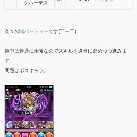
クハーデス
久々の
闇パーティー
です(￣ー￣)
道中は普通に余裕なのでスキルを適当に溜めつつ進みま
す。
問題はボスキャラ。