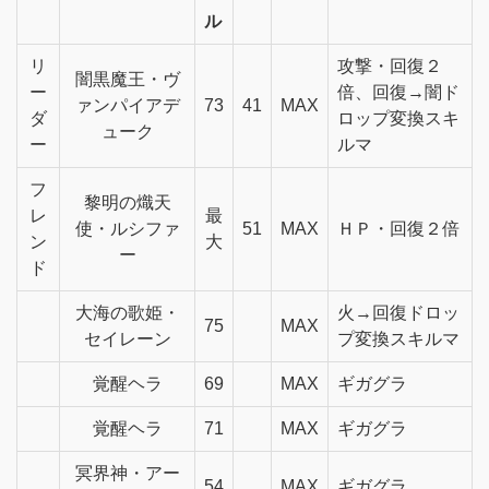
ル
リ
攻撃・回復２
闇黒魔王・ヴ
ー
倍、回復→闇ド
ァンパイアデ
73
41
MAX
ダ
ロップ変換スキ
ューク
ー
ルマ
フ
黎明の熾天
レ
最
使・ルシファ
51
MAX
ＨＰ・回復２倍
ン
大
ー
ド
大海の歌姫・
火→回復ドロッ
75
MAX
セイレーン
プ変換スキルマ
覚醒ヘラ
69
MAX
ギガグラ
覚醒ヘラ
71
MAX
ギガグラ
冥界神・アー
54
MAX
ギガグラ