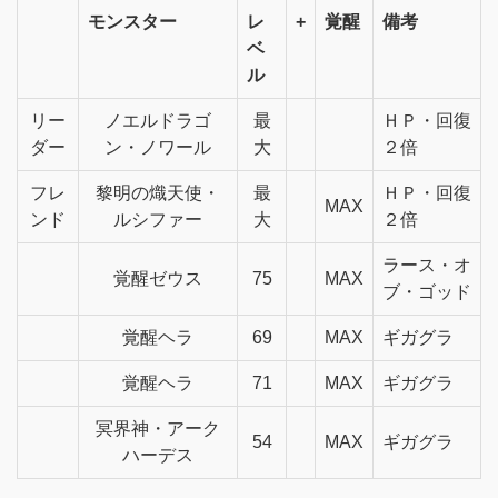
モンスター
レ
+
覚醒
備考
ベ
ル
リー
ノエルドラゴ
最
ＨＰ・回復
ダー
ン・ノワール
大
２倍
フレ
黎明の熾天使・
最
ＨＰ・回復
MAX
ンド
ルシファー
大
２倍
ラース・オ
覚醒ゼウス
75
MAX
ブ・ゴッド
覚醒ヘラ
69
MAX
ギガグラ
覚醒ヘラ
71
MAX
ギガグラ
冥界神・アーク
54
MAX
ギガグラ
ハーデス