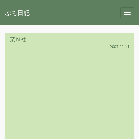
ぷち日記
某Ｎ社
2007-11-14