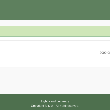
2000-0
Lightly and Lenientry
Copyright © Ｋ２ - All right reserved.