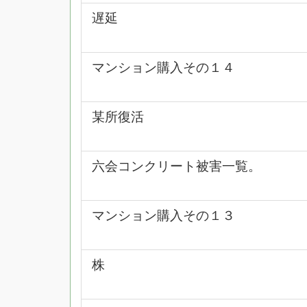
遅延
マンション購入その１４
某所復活
六会コンクリート被害一覧。
マンション購入その１３
株