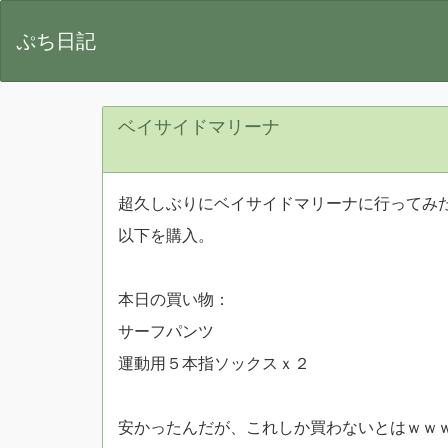
ぷち日記
ベイサイドマリーナ
超久しぶりにベイサイドマリーナに行ってみ
以下を購入。
本日の買い物：
サーフパンツ
運動用５本指ソックスｘ２
安かったんだが、これしか買わないとはｗｗ