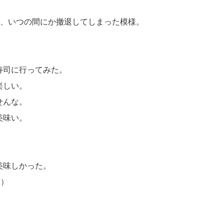
のだが、いつの間にか撤退してしまった模様。
寿司に行ってみた。
楽しい。
せんな。
美味い。
美味しかった。
￣）