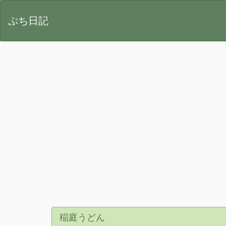
ぷち日記
稲庭うどん