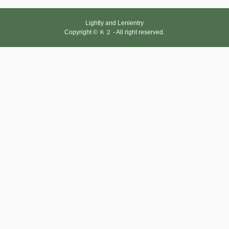
Lightly and Lenientry
Copyright © Ｋ２ - All right reserved.