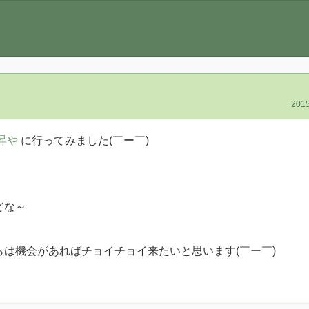
2015
昇や
に行ってみました(￣ー￣)
。
どな～
は機会があればチョイチョイ来たいと思います(￣ー￣)