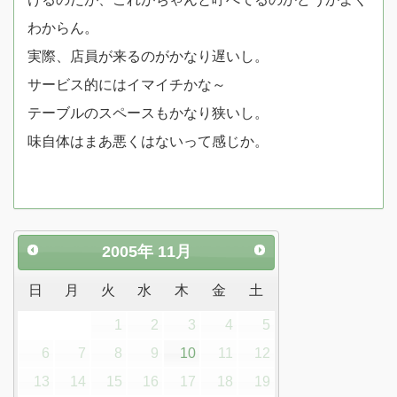
わからん。
実際、店員が来るのがかなり遅いし。
サービス的にはイマイチかな～
テーブルのスペースもかなり狭いし。
味自体はまあ悪くはないって感じか。
2005
年
11月
日
月
火
水
木
金
土
1
2
3
4
5
6
7
8
9
10
11
12
13
14
15
16
17
18
19