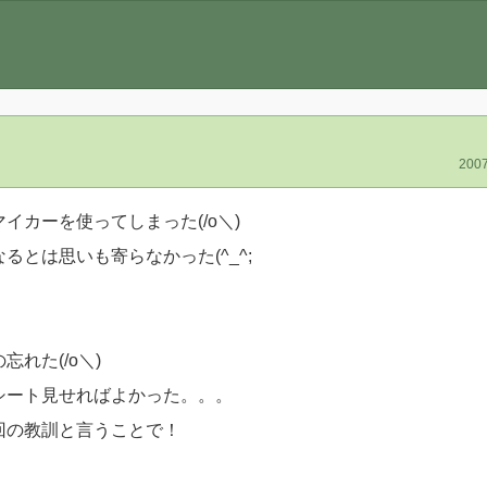
2007
カーを使ってしまった(/o＼)
とは思いも寄らなかった(^_^;
れた(/o＼)
シート見せればよかった。。。
回の教訓と言うことで！