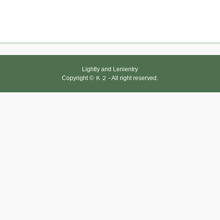
Lightly and Lenientry
Copyright © Ｋ２ - All right reserved.