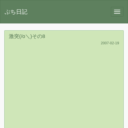
ぷち日記
激突(/o＼)その8
2007-02-19